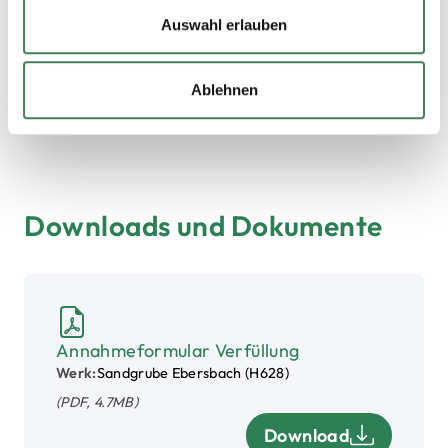
begonnen. Hier nehmen wir unbelastete
Materialien, wie Boden und Steine sowie Kies-
Auswahl erlauben
und Gesteinsbruch der Abfalleinstufung Z0 an.
Angebot anfragen
Ablehnen
Downloads und Dokumente
1 Download gefunden.
Annahmeformular Verfüllung
Werk:
Sandgrube Ebersbach (H628)
(PDF, 4.7MB)
Download