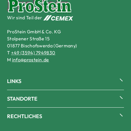
Cemex Deutschland AG
Wir sind Teil der
ProStein GmbH & Co. KG
Stolpener Straße 15
01877 Bischofswerda (Germany)
T
+49 (3594) 7949830
M
info@prostein.de
LINKS
STANDORTE
RECHTLICHES